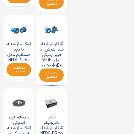
مشاهده
محصول
آشکارساز شعله
آشکارساز شعله
با دید
ضد انفجاری با
مستقیم مدل
فیبر اپتیکی
NFDL-60170
مدل NFDF-
60170-N1Ex
مشاهده
محصول
مشاهده
محصول
کارت
سیستم فیبر
الکترونیکی
اپتیکی
آشکارساز شعله
آشکارساز شعله
NFDC-DR35
توربین گازی