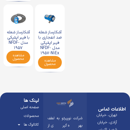
آشکارساز شعله
آشکارساز شعله
ضد انفجاری با
با فیبر اپتیکی
فیبر اپتیکی
مدل NFDF-
مدل NFDF-
1957
1957-N1Ex
مشاهده
محصول
مشاهده
محصول
لینک ها
صفحه اصلی
اطلاعات تماس
تهران، خیابان
محصولات
شرکت نورپرتو به لطف
آزادی، خیابان
کاتالوگ ها
بهره گیری از
شهید اکبری،