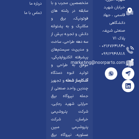
متخصصین مجرب و با
درباره ما
خیابان شهید
سابقه در رشته های
تماس با ما
قاسمی ، جهاد
فوتونیک، برق و
دانشگاهی
مکانیک و به پشتوانه
صنعتی شریف،
دانش و تجربه بیش از
پلاک ۷۱
سه دهه طراحی، ساخت
02167641840 -
و مدیریت سیستم‌های
09912948818
پیشرفته الکترواپتیکی،
marketing@noorparto.com
موفق به طراحی و
تولید انبوه دستگاه
آشکارساز شعله
و تجهیز
چندین واحد صنعتی از
جمله نیروگاه برق
حرارتی شهید رجایی،
شرکت پتروشیمی
خراسان، شرکت
پتروشیمی مبین
عسلویه، نیروگاه برق