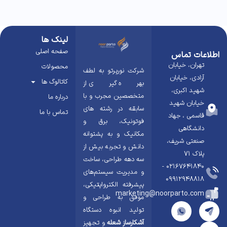
لینک ها
صفحه اصلی
اطلاعات تماس
تهران، خیابان
محصولات
شرکت نورپرتو به لطف
آزادی، خیابان
کاتالوگ ها
بهره گیری از
شهید اکبری،
متخصصین مجرب و با
درباره ما
خیابان شهید
سابقه در رشته های
تماس با ما
قاسمی ، جهاد
فوتونیک، برق و
دانشگاهی
مکانیک و به پشتوانه
صنعتی شریف،
دانش و تجربه بیش از
پلاک ۷۱
سه دهه طراحی، ساخت
02167641840 -
و مدیریت سیستم‌های
09912948818
پیشرفته الکترواپتیکی،
marketing@noorparto.com
موفق به طراحی و
تولید انبوه دستگاه
آشکارساز شعله
و تجهیز