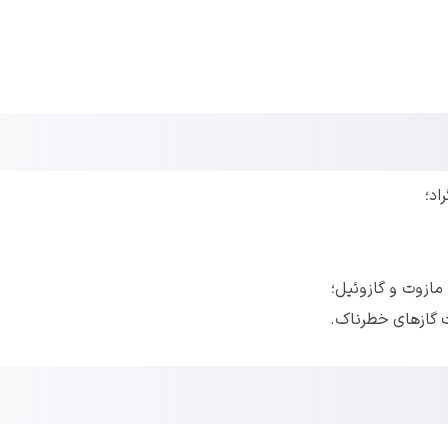
مازوت و گازوئیل؛
 گاز‌های خطرناک.