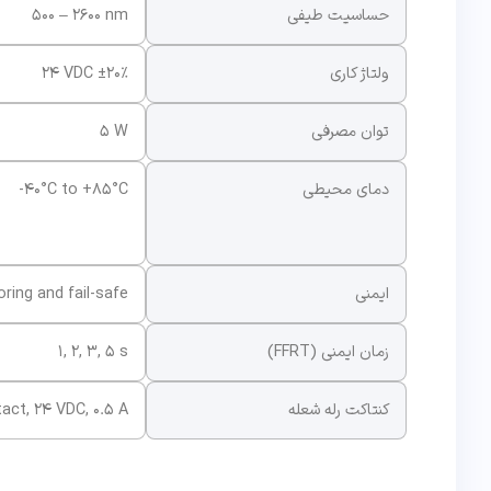
حساسیت طیفی
500 – 2600 nm
ولتاژ کاری
24 VDC ±20%
توان مصرفی
5 W
دمای محیطی
-40°C to +85°C
ایمنی
ring and fail-safe
زمان ایمنی (FFRT)
1, 2, 3, 5 s
کنتاکت رله شعله
act, 24 VDC, 0.5 A