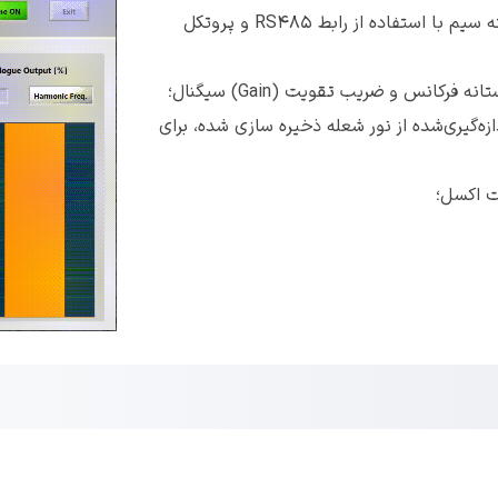
اتصال به 64 دستگاه آشکارساز شعله تنها با دو رشته سیم با استفاده از رابط RS485 و پروتکل
نس و ضریب تقویت (Gain) سیگنال؛
‌گیری‌شده از نور شعله ذخیره سازی شده، برای
ت اکسل؛