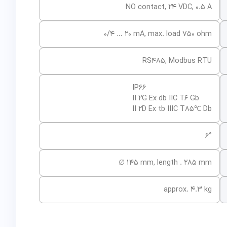
NO contact, 24 VDC, 0.5 A
0/4 … 20 mA, max. load 750 ohm
RS485, Modbus RTU
IP66
II 2G Ex db IIC T6 Gb
II 2D Ex tb IIIC T85℃ Db
6°
∅ 145 mm, length . 285 mm
approx. 4.3 kg