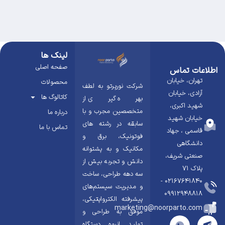
لینک ها
صفحه اصلی
اطلاعات تماس
تهران، خیابان
محصولات
شرکت نورپرتو به لطف
آزادی، خیابان
کاتالوگ ها
بهره گیری از
شهید اکبری،
متخصصین مجرب و با
درباره ما
خیابان شهید
سابقه در رشته های
تماس با ما
قاسمی ، جهاد
فوتونیک، برق و
دانشگاهی
مکانیک و به پشتوانه
صنعتی شریف،
دانش و تجربه بیش از
پلاک ۷۱
سه دهه طراحی، ساخت
02167641840 -
و مدیریت سیستم‌های
09912948818
پیشرفته الکترواپتیکی،
marketing@noorparto.com
موفق به طراحی و
تولید انبوه دستگاه