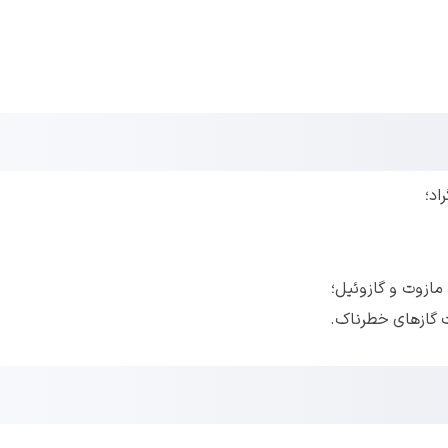
مازوت و گازوئیل؛
 گاز‌های خطرناک.