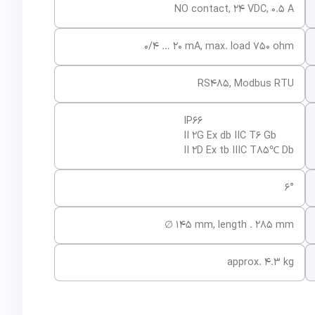
NO contact, 24 VDC, 0.5 A
0/4 … 20 mA, max. load 750 ohm
RS485, Modbus RTU
IP66
II 2G Ex db IIC T6 Gb
II 2D Ex tb IIIC T85℃ Db
6°
∅ 145 mm, length . 285 mm
approx. 4.3 kg