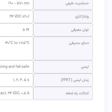
حساسیت طیفی
190 – 570 nm
ولتاژ کاری
24 VDC ±20%
توان مصرفی
5 W
دمای محیطی
-40°C to +85°C
ایمنی
ring and fail-safe
زمان ایمنی (FFRT)
1, 2, 3, 5 s
کنتاکت رله شعله
act, 24 VDC, 0.5 A