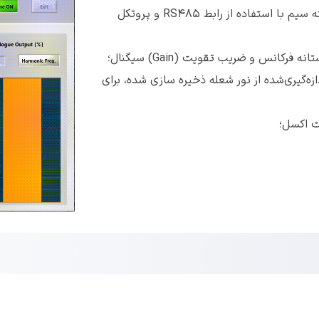
اتصال به 64 دستگاه آشکارساز شعله تنها با دو رشته سیم با استفاده از رابط RS485 و پروتکل
نس و ضریب تقویت (Gain) سیگنال؛
‌گیری‌شده از نور شعله ذخیره سازی شده، برای
ت اکسل؛