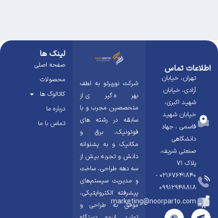
لینک ها
صفحه اصلی
اطلاعات تماس
تهران، خیابان
محصولات
شرکت نورپرتو به لطف
آزادی، خیابان
کاتالوگ ها
بهره گیری از
شهید اکبری،
متخصصین مجرب و با
درباره ما
خیابان شهید
سابقه در رشته های
تماس با ما
قاسمی ، جهاد
فوتونیک، برق و
دانشگاهی
مکانیک و به پشتوانه
صنعتی شریف،
دانش و تجربه بیش از
پلاک ۷۱
سه دهه طراحی، ساخت
02167641840 -
و مدیریت سیستم‌های
09912948818
پیشرفته الکترواپتیکی،
marketing@noorparto.com
موفق به طراحی و
تولید انبوه دستگاه