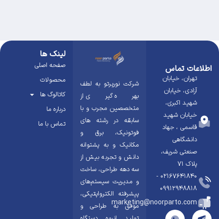
لینک ها
صفحه اصلی
اطلاعات تماس
تهران، خیابان
محصولات
شرکت نورپرتو به لطف
آزادی، خیابان
کاتالوگ ها
بهره گیری از
شهید اکبری،
متخصصین مجرب و با
درباره ما
خیابان شهید
سابقه در رشته های
تماس با ما
قاسمی ، جهاد
فوتونیک، برق و
دانشگاهی
مکانیک و به پشتوانه
صنعتی شریف،
دانش و تجربه بیش از
پلاک ۷۱
سه دهه طراحی، ساخت
02167641840 -
و مدیریت سیستم‌های
09912948818
پیشرفته الکترواپتیکی،
marketing@noorparto.com
موفق به طراحی و
تولید انبوه دستگاه